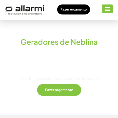
Fazer orçamento
Seto
Sobr
Geradores de Neblina
Os geradores de neblina preenchem
completamente o ambiente em menos de 30
segundos, dificultando a visualização para
invasores e ajudando a prevenir furtos
Início
Você está aqui: Geradores de Neblina
Fazer orçamento